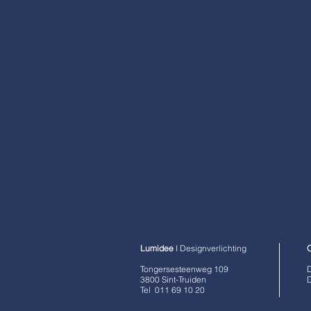
Lumidee
I Designverlichting
Tongersesteenweg 109
D
3800 Sint-Truiden
D
Tel
011 69 10 20